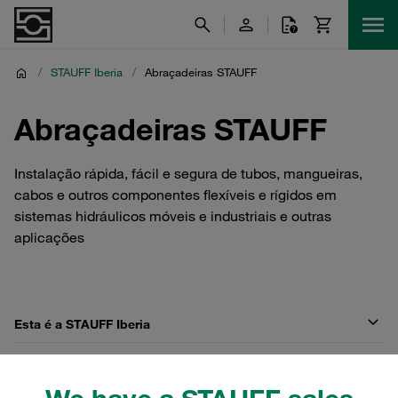
/
STAUFF Iberia
/
Abraçadeiras STAUFF
Abraçadeiras STAUFF
Instalação rápida, fácil e segura de tubos, mangueiras,
cabos e outros componentes flexíveis e rígidos em
sistemas hidráulicos móveis e industriais e outras
aplicações
Esta é a STAUFF Iberia
Componentes, sistemas e soluções hidráulicas originais
STAUFF